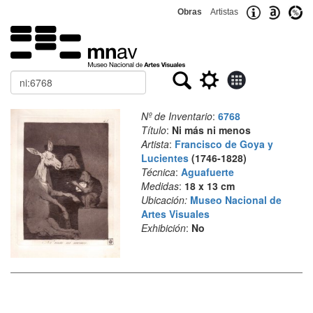
Obras
Artistas
Buscar
Nº de Inventario
:
6768
Título
:
Ni más ni menos
Artista
:
Francisco de Goya y
Lucientes
(1746-1828)
Técnica
:
Aguafuerte
Medidas
:
18 x 13 cm
Ubicación:
Museo Nacional de
Artes Visuales
Exhibición
:
No