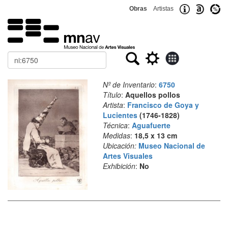
Obras
Artistas
Buscar
Nº de Inventario
:
6750
Título
:
Aquellos pollos
Artista
:
Francisco de Goya y
Lucientes
(1746-1828)
Técnica
:
Aguafuerte
Medidas
:
18,5 x 13 cm
Ubicación:
Museo Nacional de
Artes Visuales
Exhibición
:
No