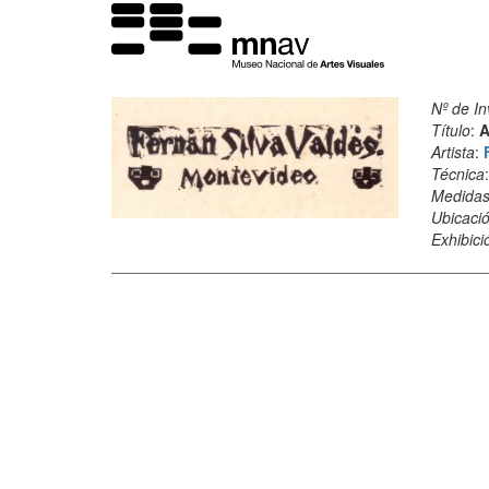
Nº de In
Título
:
A
Artista
:
Técnica
Medida
Ubicació
Exhibici