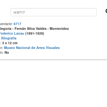
Buscar
ventario
:
6717
legoría - Fernán Silva Valdés - Montevideo
Federico Lanau
(1891-1929)
:
Xilografía
s
:
3 x 12 cm
n:
Museo Nacional de Artes Visuales
ón
:
No