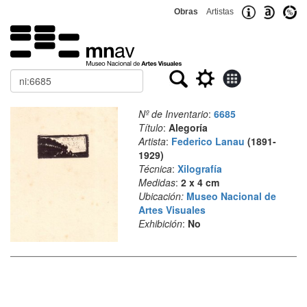
Obras
Artistas
Buscar
Nº de Inventario
:
6685
Título
:
Alegoría
Artista
:
Federico Lanau
(1891-
1929)
Técnica
:
Xilografía
Medidas
:
2 x 4 cm
Ubicación:
Museo Nacional de
Artes Visuales
Exhibición
:
No