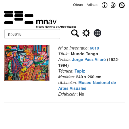
Obras
Artistas
Buscar
Nº de Inventario
:
6618
Título
:
Mundo Tango
Artista
:
Jorge Páez Vilaró
(1922-
1994)
Técnica
:
Tapiz
Medidas
:
240 x 260 cm
Ubicación:
Museo Nacional de
Artes Visuales
Exhibición
:
No