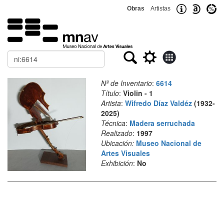
Obras
Artistas
Buscar
Nº de Inventario
:
6614
Título
:
Violin - 1
Artista
:
Wifredo Díaz Valdéz
(1932-
2025)
Técnica
:
Madera serruchada
Realizado
:
1997
Ubicación:
Museo Nacional de
Artes Visuales
Exhibición
:
No