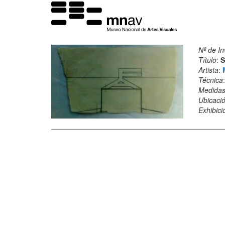
Nº de In
Título
:
S
Artista
:
Técnica
Medida
Ubicació
Exhibici