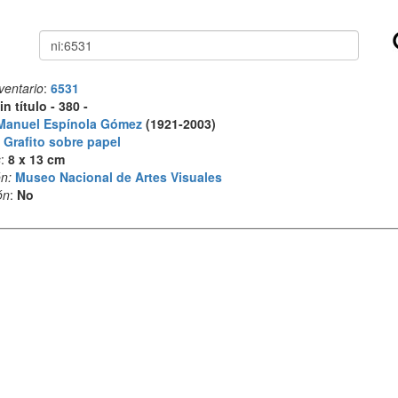
Buscar
ventario
:
6531
in título - 380 -
Manuel Espínola Gómez
(1921-2003)
:
Grafito sobre papel
s
:
8 x 13 cm
n:
Museo Nacional de Artes Visuales
ón
:
No