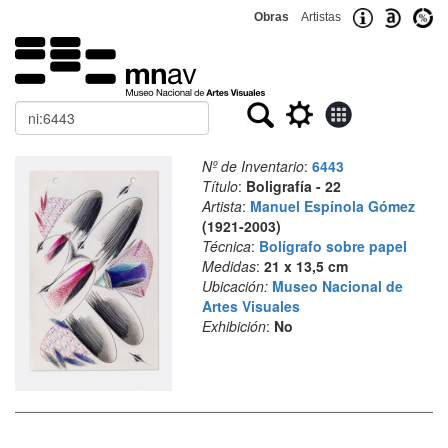
Obras
Artistas
Buscar
Nº de Inventario
:
6443
Título
:
Boligrafía - 22
Artista
:
Manuel Espínola Gómez
(1921-2003)
Técnica
:
Bolígrafo sobre papel
Medidas
:
21 x 13,5 cm
Ubicación:
Museo Nacional de
Artes Visuales
Exhibición
:
No