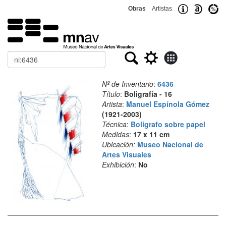
Obras
Artistas
Buscar
Nº de Inventario
:
6436
Título
:
Boligrafía - 16
Artista
:
Manuel Espínola Gómez
(1921-2003)
Técnica
:
Bolígrafo sobre papel
Medidas
:
17 x 11 cm
Ubicación:
Museo Nacional de
Artes Visuales
Exhibición
:
No