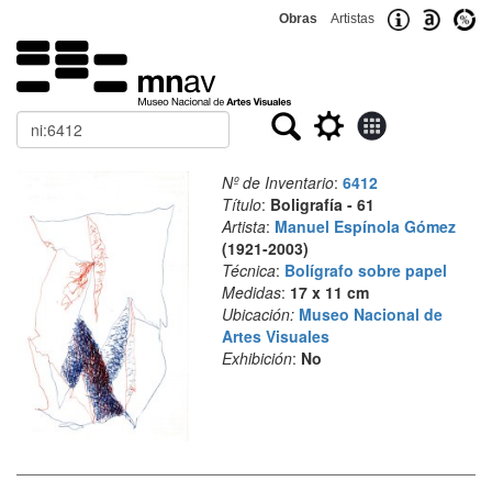
Obras
Artistas
Buscar
Nº de Inventario
:
6412
Título
:
Boligrafía - 61
Artista
:
Manuel Espínola Gómez
(1921-2003)
Técnica
:
Bolígrafo sobre papel
Medidas
:
17 x 11 cm
Ubicación:
Museo Nacional de
Artes Visuales
Exhibición
:
No