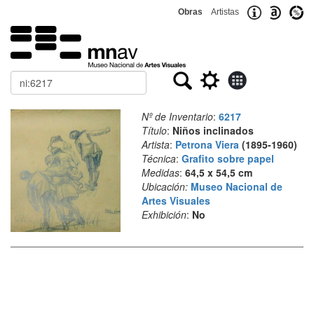
Obras
Artistas
Buscar
Nº de Inventario
:
6217
Título
:
Niños inclinados
Artista
:
Petrona Viera
(1895-1960)
Técnica
:
Grafito sobre papel
Medidas
:
64,5 x 54,5 cm
Ubicación:
Museo Nacional de
Artes Visuales
Exhibición
:
No