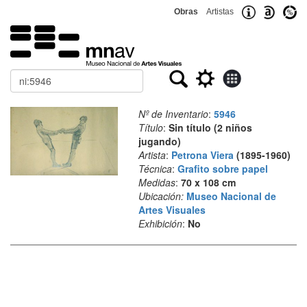
Obras
Artistas
Buscar
Nº de Inventario
:
5946
Título
:
Sin título (2 niños
jugando)
Artista
:
Petrona Viera
(1895-1960)
Técnica
:
Grafito sobre papel
Medidas
:
70 x 108 cm
Ubicación:
Museo Nacional de
Artes Visuales
Exhibición
:
No