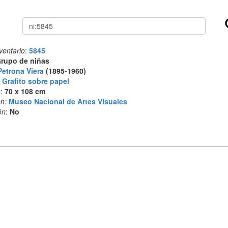
Buscar
ventario
:
5845
rupo de niñas
Petrona Viera
(1895-1960)
:
Grafito sobre papel
s
:
70 x 108 cm
n:
Museo Nacional de Artes Visuales
ón
:
No