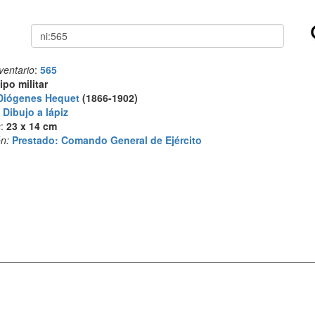
Buscar
ventario
:
565
ipo militar
Diógenes Hequet
(1866-1902)
:
Dibujo a lápiz
s
:
23 x 14 cm
n:
Prestado: Comando General de Ejército