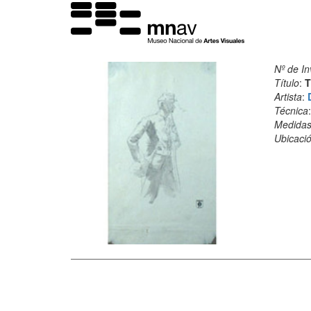
Nº de In
Título
:
T
Artista
:
Técnica
Medida
Ubicació