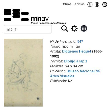
Obras
Artistas
Buscar
Nº de Inventario
:
547
Título
:
Tipo militar
Artista
:
Diógenes Hequet
(1866-
1902)
Técnica
:
Dibujo a lápiz
Medidas
:
24 x 14 cm
Ubicación:
Museo Nacional de
Artes Visuales
Exhibición
:
No