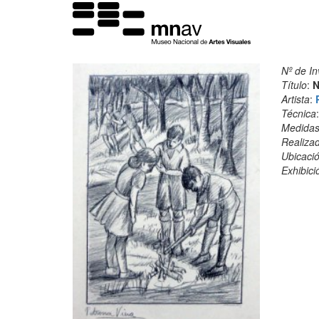
Nº de In
Título
:
N
Artista
:
Técnica
Medida
Realiza
Ubicació
Exhibici