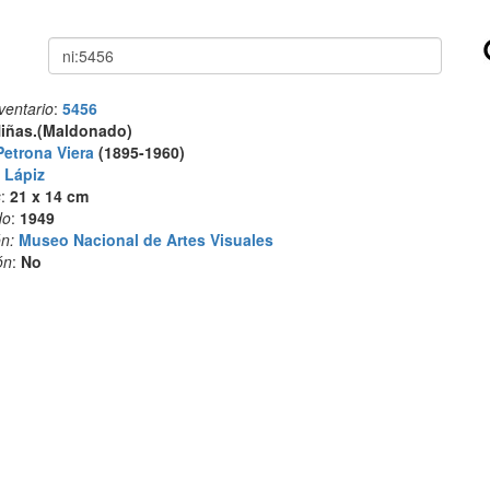
Buscar
ventario
:
5456
iñas.(Maldonado)
Petrona Viera
(1895-1960)
:
Lápiz
s
:
21 x 14 cm
do
:
1949
n:
Museo Nacional de Artes Visuales
ón
:
No