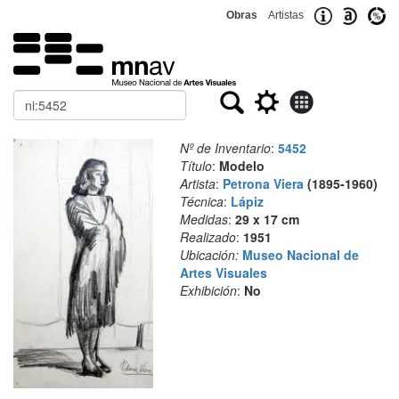
Obras
Artistas
Buscar
Nº de Inventario
:
5452
Título
:
Modelo
Artista
:
Petrona Viera
(1895-1960)
Técnica
:
Lápiz
Medidas
:
29 x 17 cm
Realizado
:
1951
Ubicación:
Museo Nacional de
Artes Visuales
Exhibición
:
No