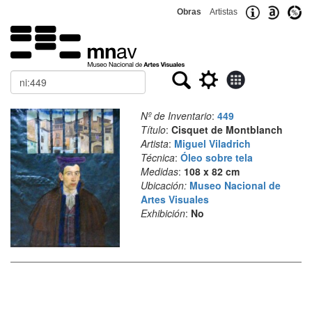
Obras
Artistas
Buscar
Nº de Inventario
:
449
Título
:
Cisquet de Montblanch
Artista
:
Miguel Viladrich
Técnica
:
Óleo sobre tela
Medidas
:
108 x 82 cm
Ubicación:
Museo Nacional de
Artes Visuales
Exhibición
:
No