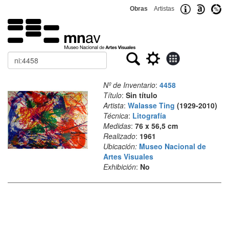
Obras
Artistas
Buscar
Nº de Inventario
:
4458
Título
:
Sin título
Artista
:
Walasse Ting
(1929-2010)
Técnica
:
Litografía
Medidas
:
76 x 56,5 cm
Realizado
:
1961
Ubicación:
Museo Nacional de
Artes Visuales
Exhibición
:
No