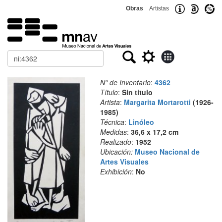
Obras
Artistas
Buscar
Nº de Inventario
:
4362
Título
:
Sin título
Artista
:
Margarita Mortarotti
(1926-
1985)
Técnica
:
Linóleo
Medidas
:
36,6 x 17,2 cm
Realizado
:
1952
Ubicación:
Museo Nacional de
Artes Visuales
Exhibición
:
No