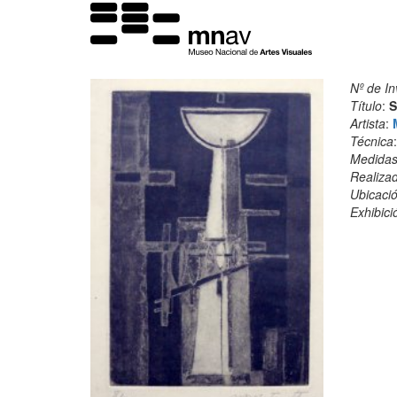
Nº de In
Título
:
S
Artista
:
Técnica
Medida
Realiza
Ubicació
Exhibici