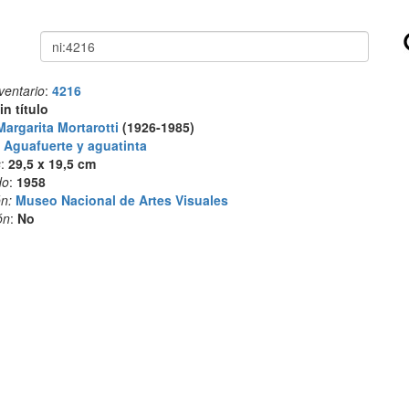
Buscar
ventario
:
4216
in título
Margarita Mortarotti
(1926-1985)
:
Aguafuerte y aguatinta
s
:
29,5 x 19,5 cm
do
:
1958
n:
Museo Nacional de Artes Visuales
ón
:
No