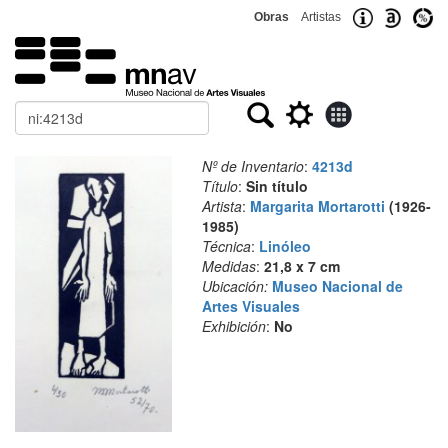
Obras
Artistas
Buscar
Nº de Inventario
:
4213d
Título
:
Sin título
Artista
:
Margarita Mortarotti
(1926-
1985)
Técnica
:
Linóleo
Medidas
:
21,8 x 7 cm
Ubicación:
Museo Nacional de
Artes Visuales
Exhibición
:
No