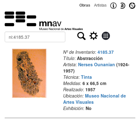
Obras
Artistas
Buscar
Nº de Inventario
:
4185.37
Título
:
Abstracción
Artista
:
Nerses Ounanian
(1924-
1957)
Técnica
:
Tinta
Medidas
:
6 x 66,5 cm
Realizado
:
1957
Ubicación:
Museo Nacional de
Artes Visuales
Exhibición
:
No