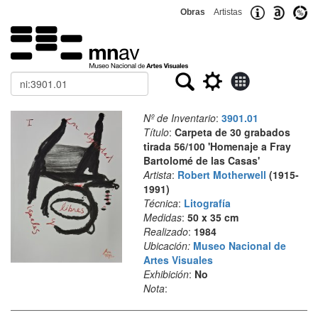
Obras
Artistas
Buscar
Nº de Inventario
:
3901.01
Título
:
Carpeta de 30 grabados
tirada 56/100 'Homenaje a Fray
Bartolomé de las Casas'
Artista
:
Robert Motherwell
(1915-
1991)
Técnica
:
Litografía
Medidas
:
50 x 35 cm
Realizado
:
1984
Ubicación:
Museo Nacional de
Artes Visuales
Exhibición
:
No
Nota
: