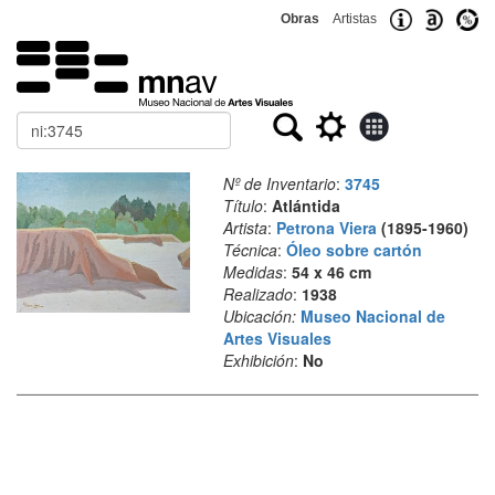
Obras
Artistas
Buscar
Nº de Inventario
:
3745
Título
:
Atlántida
Artista
:
Petrona Viera
(1895-1960)
Técnica
:
Óleo sobre cartón
Medidas
:
54 x 46 cm
Realizado
:
1938
Ubicación:
Museo Nacional de
Artes Visuales
Exhibición
:
No