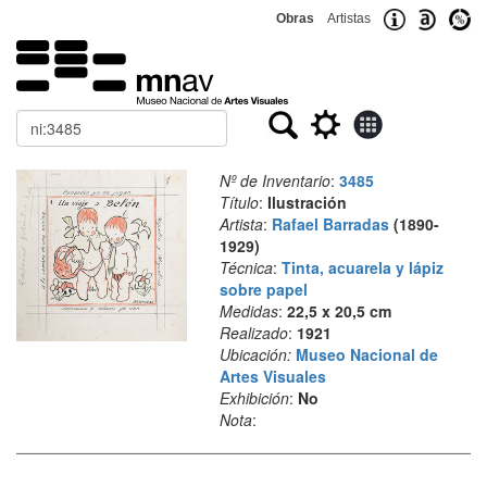
Obras
Artistas
Buscar
Nº de Inventario
:
3485
Título
:
Ilustración
Artista
:
Rafael Barradas
(1890-
1929)
Técnica
:
Tinta, acuarela y lápiz
sobre papel
Medidas
:
22,5 x 20,5 cm
Realizado
:
1921
Ubicación:
Museo Nacional de
Artes Visuales
Exhibición
:
No
Nota
: