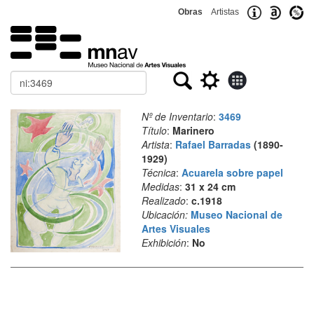
Obras
Artistas
Buscar
Nº de Inventario
:
3469
Título
:
Marinero
Artista
:
Rafael Barradas
(1890-
1929)
Técnica
:
Acuarela sobre papel
Medidas
:
31 x 24 cm
Realizado
:
c.1918
Ubicación:
Museo Nacional de
Artes Visuales
Exhibición
:
No