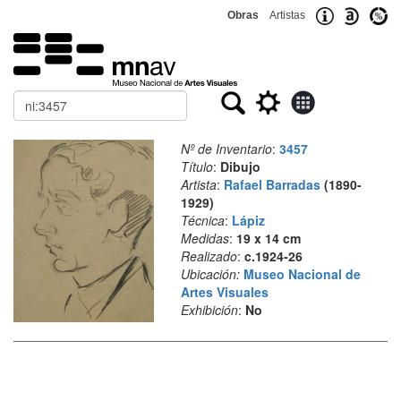
Obras
Artistas
Buscar
Nº de Inventario
:
3457
Título
:
Dibujo
Artista
:
Rafael Barradas
(1890-
1929)
Técnica
:
Lápiz
Medidas
:
19 x 14 cm
Realizado
:
c.1924-26
Ubicación:
Museo Nacional de
Artes Visuales
Exhibición
:
No