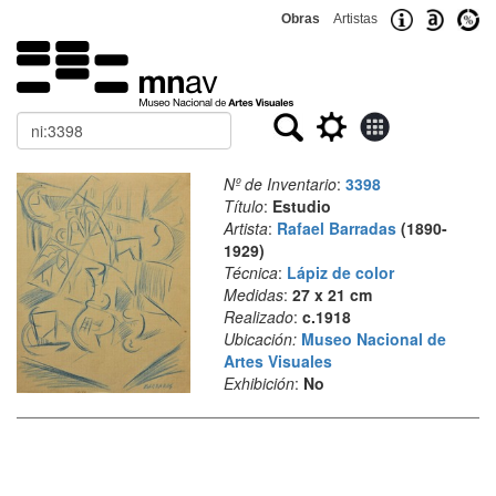
Obras
Artistas
Buscar
Nº de Inventario
:
3398
Título
:
Estudio
Artista
:
Rafael Barradas
(1890-
1929)
Técnica
:
Lápiz de color
Medidas
:
27 x 21 cm
Realizado
:
c.1918
Ubicación:
Museo Nacional de
Artes Visuales
Exhibición
:
No