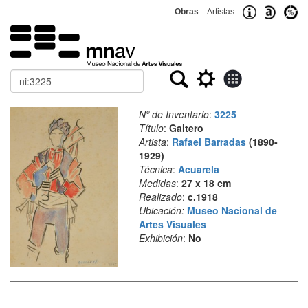
Obras
Artistas
Buscar
Nº de Inventario
:
3225
Título
:
Gaitero
Artista
:
Rafael Barradas
(1890-
1929)
Técnica
:
Acuarela
Medidas
:
27 x 18 cm
Realizado
:
c.1918
Ubicación:
Museo Nacional de
Artes Visuales
Exhibición
:
No