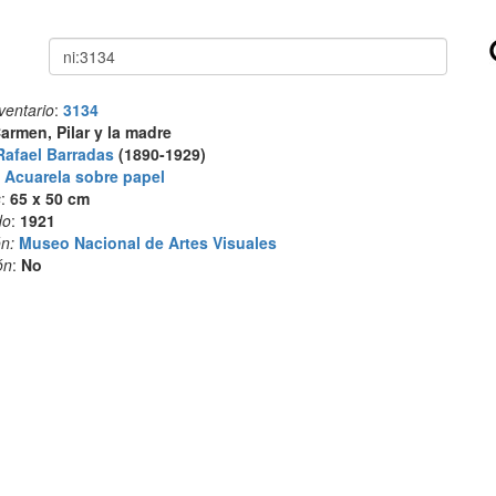
Buscar
ventario
:
3134
armen, Pilar y la madre
Rafael Barradas
(1890-1929)
:
Acuarela sobre papel
s
:
65 x 50 cm
do
:
1921
n:
Museo Nacional de Artes Visuales
ón
:
No