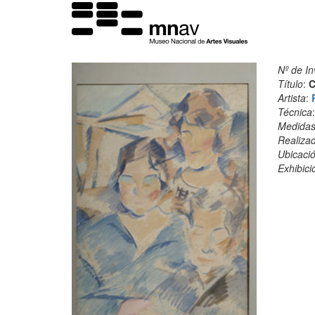
Nº de In
Título
:
C
Artista
:
Técnica
Medida
Realiza
Ubicació
Exhibici