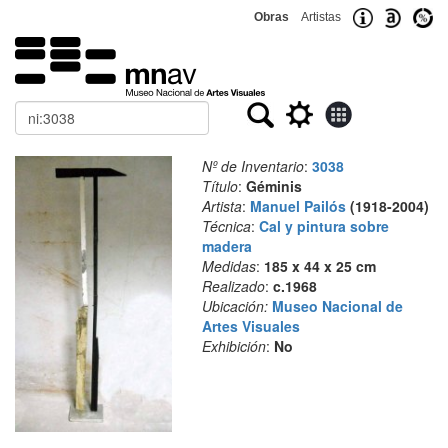
Obras
Artistas
Buscar
Nº de Inventario
:
3038
Título
:
Géminis
Artista
:
Manuel Pailós
(1918-2004)
Técnica
:
Cal y pintura sobre
madera
Medidas
:
185 x 44 x 25 cm
Realizado
:
c.1968
Ubicación:
Museo Nacional de
Artes Visuales
Exhibición
:
No