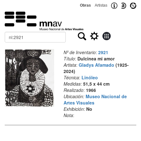
Obras
Artistas
Buscar
Nº de Inventario
:
2921
Título
:
Dulcinea mi amor
Artista
:
Gladys Afamado
(1925-
2024)
Técnica
:
Linóleo
Medidas
:
51,5 x 44 cm
Realizado
:
1966
Ubicación:
Museo Nacional de
Artes Visuales
Exhibición
:
No
Nota
: