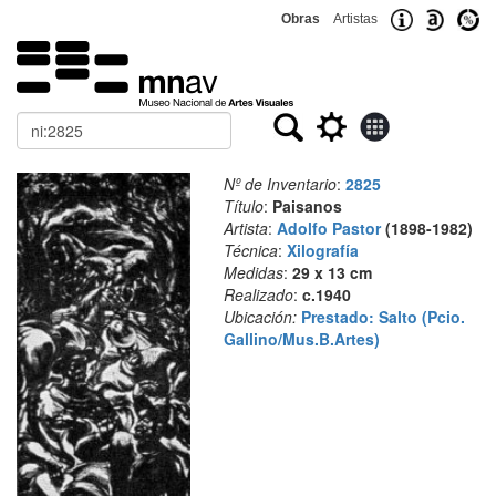
Obras
Artistas
Buscar
Nº de Inventario
:
2825
Título
:
Paisanos
Artista
:
Adolfo Pastor
(1898-1982)
Técnica
:
Xilografía
Medidas
:
29 x 13 cm
Realizado
:
c.1940
Ubicación:
Prestado: Salto (Pcio.
Gallino/Mus.B.Artes)