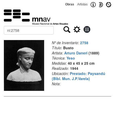
Obras
Artistas
Buscar
Nº de Inventario
:
2758
Título
:
Busto
Artista
:
Arturo Daneri
(1889)
Técnica
:
Yeso
Medidas
:
40 x 45 x 25 cm
Realizado
:
1944
Ubicación:
Prestado: Paysandú
(Bibl. Mun. J.P.Varela)
Nota
: