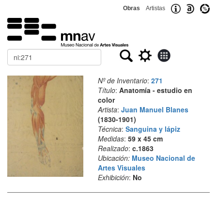
Obras
Artistas
Buscar
Nº de Inventario
:
271
Título
:
Anatomía - estudio en
color
Artista
:
Juan Manuel Blanes
(1830-1901)
Técnica
:
Sanguina y lápiz
Medidas
:
59 x 45 cm
Realizado
:
c.1863
Ubicación:
Museo Nacional de
Artes Visuales
Exhibición
:
No