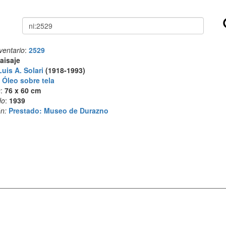
Buscar
ventario
:
2529
aisaje
Luis A. Solari
(1918-1993)
:
Óleo sobre tela
s
:
76 x 60 cm
do
:
1939
n:
Prestado: Museo de Durazno