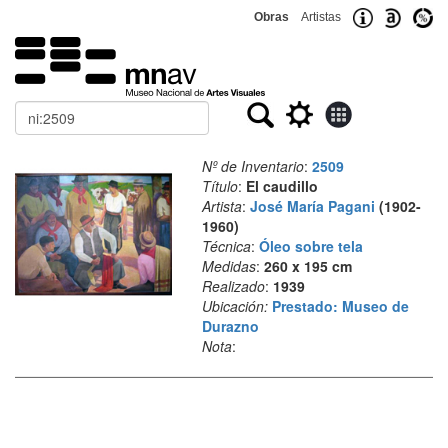
Obras
Artistas
Buscar
Nº de Inventario
:
2509
Título
:
El caudillo
Artista
:
José María Pagani
(1902-
1960)
Técnica
:
Óleo sobre tela
Medidas
:
260 x 195 cm
Realizado
:
1939
Ubicación:
Prestado: Museo de
Durazno
Nota
: