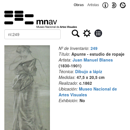
Obras
Artistas
Buscar
Nº de Inventario
:
249
Título
:
Apunte - estudio de ropaje
Artista
:
Juan Manuel Blanes
(1830-1901)
Técnica
:
Dibujo a lápiz
Medidas
:
47,5 x 20,5 cm
Realizado
:
c.1862
Ubicación:
Museo Nacional de
Artes Visuales
Exhibición
:
No