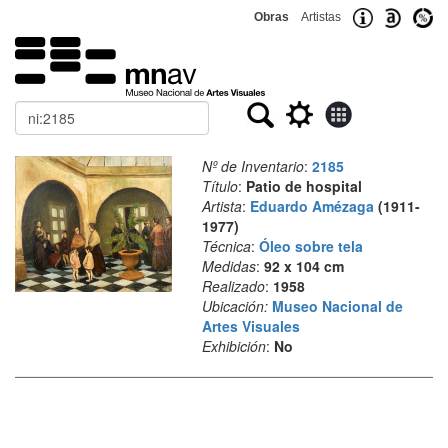
Obras
Artistas
Buscar
Nº de Inventario
:
2185
Título
:
Patio de hospital
Artista
:
Eduardo Amézaga
(1911-
1977)
Técnica
:
Óleo sobre tela
Medidas
:
92 x 104 cm
Realizado
:
1958
Ubicación:
Museo Nacional de
Artes Visuales
Exhibición
:
No