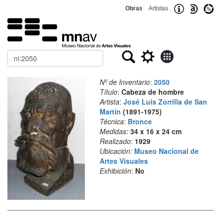
Obras
Artistas
Buscar
Nº de Inventario
:
2050
Título
:
Cabeza de hombre
Artista
:
José Luis Zorrilla de San
Martín
(1891-1975)
Técnica
:
Bronce
Medidas
:
34 x 16 x 24 cm
Realizado
:
1929
Ubicación:
Museo Nacional de
Artes Visuales
Exhibición
:
No