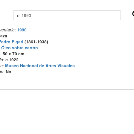
Buscar
ventario
:
1990
aza
Pedro Figari
(1861-1938)
:
Óleo sobre cartón
s
:
50 x 70 cm
do
:
c.1922
n:
Museo Nacional de Artes Visuales
ón
:
No