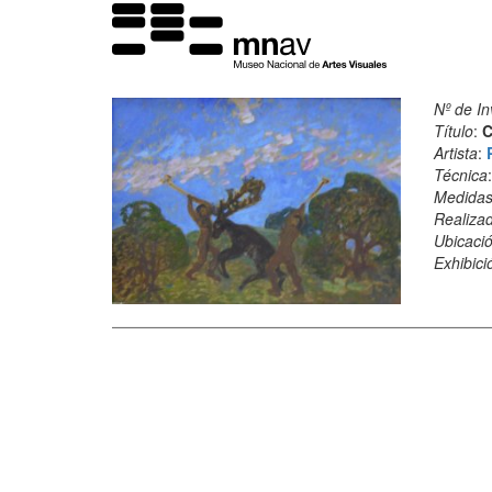
Nº de In
Título
:
C
Artista
:
Técnica
Medida
Realiza
Ubicació
Exhibici