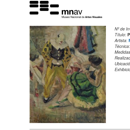
Nº de In
Título
:
P
Artista
:
Técnica
Medida
Realiza
Ubicació
Exhibici