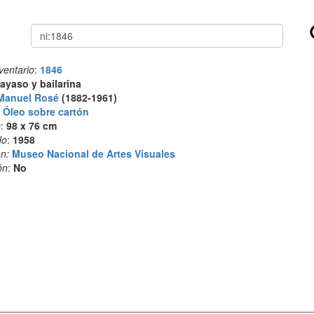
Buscar
ventario
:
1846
ayaso y bailarina
Manuel Rosé
(1882-1961)
:
Óleo sobre cartón
s
:
98 x 76 cm
do
:
1958
n:
Museo Nacional de Artes Visuales
ón
:
No