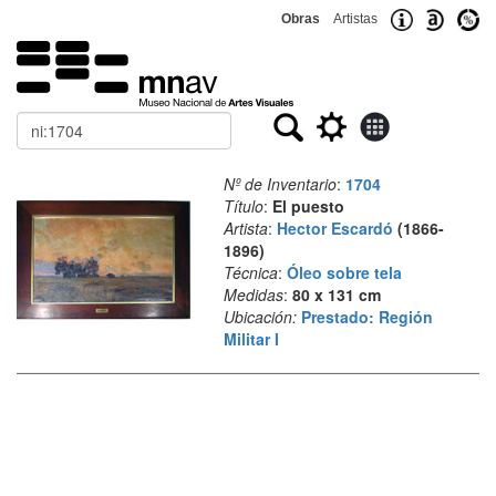
Obras
Artistas
Buscar
Nº de Inventario
:
1704
Título
:
El puesto
Artista
:
Hector Escardó
(1866-
1896)
Técnica
:
Óleo sobre tela
Medidas
:
80 x 131 cm
Ubicación:
Prestado: Región
Militar I