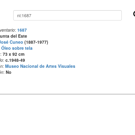
Buscar
ventario
:
1687
unta del Este
José Cuneo
(1887-1977)
:
Óleo sobre tela
s
:
73 x 92 cm
do
:
c.1948-49
n:
Museo Nacional de Artes Visuales
ón
:
No