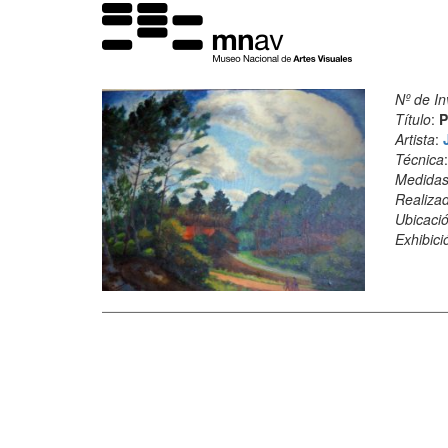
Nº de In
Título
:
P
Artista
:
Técnica
Medida
Realiza
Ubicació
Exhibici