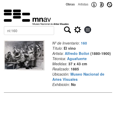
Obras
Artistas
Buscar
Nº de Inventario
:
160
Título
:
El vino
Artista
:
Alfredo Boilot
(1880-1900)
Técnica
:
Aguafuerte
Medidas
:
37 x 43 cm
Realizado
:
1885
Ubicación:
Museo Nacional de
Artes Visuales
Exhibición
:
No