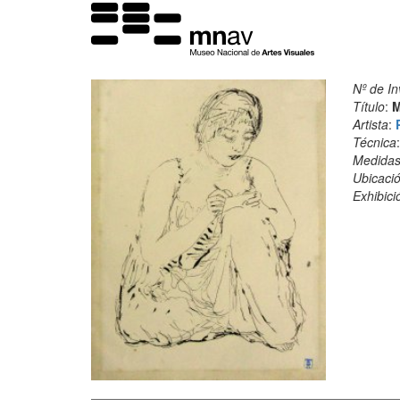
Nº de In
Título
:
M
Artista
:
Técnica
Medida
Ubicació
Exhibici