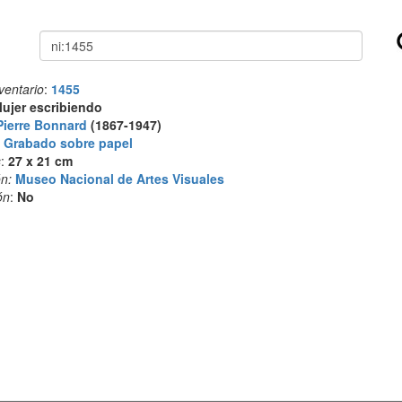
Buscar
ventario
:
1455
ujer escribiendo
Pierre Bonnard
(1867-1947)
:
Grabado sobre papel
s
:
27 x 21 cm
n:
Museo Nacional de Artes Visuales
ón
:
No