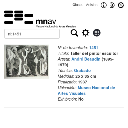
Obras
Artistas
Buscar
Nº de Inventario
:
1451
Título
:
Taller del pintor escultor
Artista
:
André Beaudin
(1895-
1979)
Técnica
:
Grabado
Medidas
:
25 x 35 cm
Realizado
:
1937
Ubicación:
Museo Nacional de
Artes Visuales
Exhibición
:
No