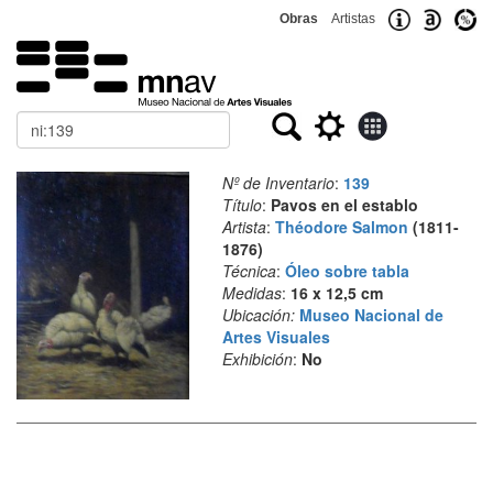
Obras
Artistas
Buscar
Nº de Inventario
:
139
Título
:
Pavos en el establo
Artista
:
Théodore Salmon
(1811-
1876)
Técnica
:
Óleo sobre tabla
Medidas
:
16 x 12,5 cm
Ubicación:
Museo Nacional de
Artes Visuales
Exhibición
:
No