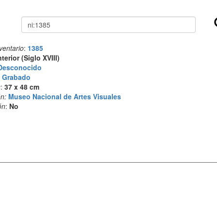
Buscar
ventario
:
1385
nterior (Siglo XVIII)
Desconocido
:
Grabado
s
:
37 x 48 cm
n:
Museo Nacional de Artes Visuales
ón
:
No