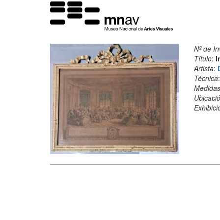
Nº de In
Título
:
I
Artista
:
Técnica
Medida
Ubicació
Exhibici